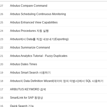
Arbutus Compare Command
27
Arbutus Scheduling Continuous Monitoring
26
Arbutus Enhanced View Capabilities
25
Arbutus Procedures 자동 실행
24
Arbutus에서 Data를 직접 내보내기(Exporting)
23
Arbutus Summarize Command
22
Arbutus Analytics Tutorial - Fuzzy Duplicates
21
Arbutus Dates Times
20
Arbutus Smart Search 사용하기
19
Arbutus의 Data Definition Wizard(데이터 정의 마법사)에서 SQL 사용하기
18
ARBUTUS KEYWORD 검색
17
SmartLink for SAP 동영상
16
Quick Search 기능
15