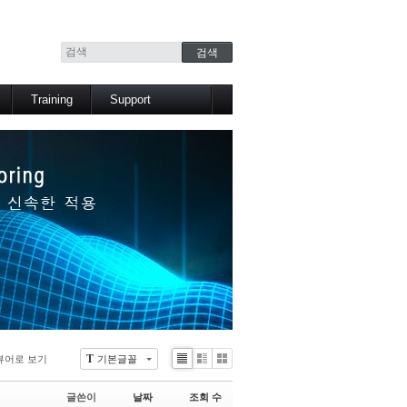
Training
Support
교육과정
분석기법
교육일정
사용관련 팁
유용한 동영상
FAQ
Support Center
Arbutus Learning
T
뷰어로 보기
기본글꼴
Li
Zi
G
st
n
al
글쓴이
날짜
조회 수
e
le