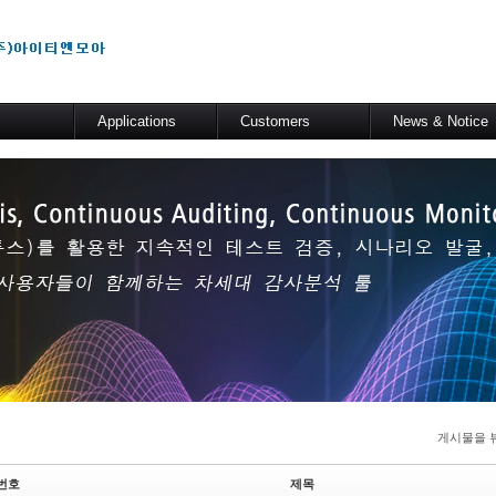
메뉴 건너뛰기
Applications
Customers
News & Notice
m
일반 분석 테스트
고객사
공지사항
er
기술적 해법
도입사례
릴리즈 정보
s Server
산업군별 적용분야
SAP
er
ory
게시물을 
번호
제목