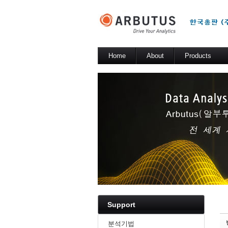
Sketchbook5, 스케치북5
Sketchbook5, 스케치북5
Home
About
Products
소개
Arbutus Platfor
Arbutus Analyz
Arbutus Window
Sketchbook5, 스케치북5
Sketchbook5, 스케치북5
SmartLink for 
Results Manag
WebConnect
SmartApps
Arbutus Data St
Support
분석기법