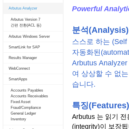
Powerful Analyt
Arbutus Analyzer
Arbutus Version 7
간편 전환(ACL 등)
분석(Analysi
Arbutus Windows Server
스스로 하는 (Self 
SmartLink for SAP
자동화된(autom
Results Manager
Arbutus Anal
WebConnect
여 상상할 수 없는
SmartApps
습니다.
Accounts Payables
Accounts Receivables
Fixed Asset
특징(Features
Fraud/Compliance
General Ledger
Arbutus 는 읽기 
Inventory
(integrity)이 