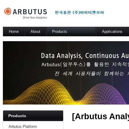
Home
About
Products
Applications
소개
Arbutus Platform
일반 분석 테스트
Arbutus Analyzer
기술적 해법
Arbutus Windows Server
SmartLink for SAP
Results Manager
WebConnect
SmartApps
Arbutus Data Story
[
Arbutus Analy
Products
Arbutus Platform