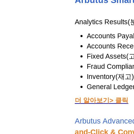
Arbutus Smar
Analytics Res
Accounts Pa
Accounts Re
Fixed Asset
Fraud Comp
Inventory(재고)
General Led
더 알아보기> 클릭
Arbutus Advance
and-Click & C