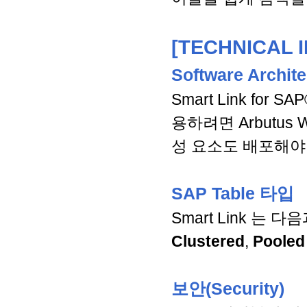
[
TECHNICAL 
Software Archite
Smart Link for
용하려면 Arbutus W
성 요소도 배포해야
SAP Table 타입
Smart Link 는
Clustered
,
Pooled
보안(Security)