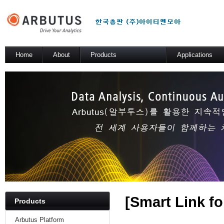
Home
About
Products
Applications
소개
Arbutus Platform
일반 분석 테스트
Arbutus Analyzer
기술적 해법
Arbutus Windows Server
SmartLink for SAP
Results Manager
WebConnect
SmartApps
Arbutus Data Story
[
Smart Link f
Products
Arbutus Platform