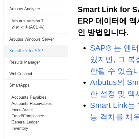
Smart Link f
Arbutus Analyzer
ERP 데이터에 
Arbutus Version 7
간편 전환(ACL 등)
인 방법입니다.
Arbutus Windows Server
SAP® 는 
SmartLink for SAP
있지만, 그 복
Results Manager
한될 수 있습니
WebConnect
Arbutus의 Sm
SmartApps
한 설정 및 
Accounts Payables
Smart Lin
Accounts Receivables
Fixed Asset
능 격차를 채
Fraud/Compliance
General Ledger
Inventory