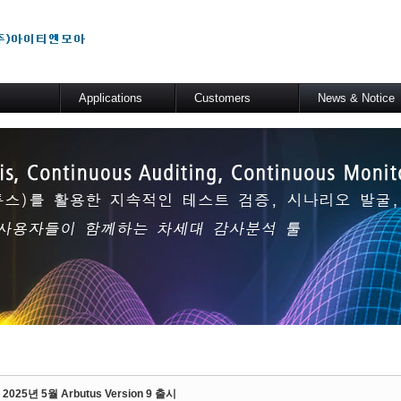
메뉴 건너뛰기
Applications
Customers
News & Notice
m
일반 분석 테스트
고객사
공지사항
er
기술적 해법
도입사례
릴리즈 정보
s Server
산업군별 적용분야
SAP
er
ory
2025년 5월 Arbutus Version 9 출시