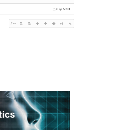
조회 수
5393
가