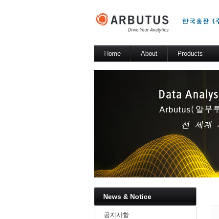
Sketchbook5, 스케치북5
Sketchbook5, 스케치북5
Home
About
Products
소개
Arbutus Platfor
Arbutus Analyz
Arbutus Window
Sketchbook5, 스케치북5
Sketchbook5, 스케치북5
SmartLink for 
Results Manag
WebConnect
SmartApps
Arbutus Data St
News & Notice
공지사항