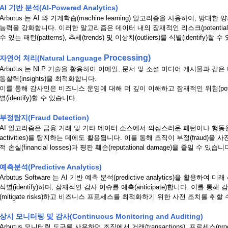
AI 기반 분석(AI-Powered Analytics)
Arbutus 는 AI 와 기계학습(machine learning) 알고리즘을 사용하여, 
능력을 강화합니다. 이러한 알고리즘은 데이터 내의 잠재적인 리스크(potential ris
수 있는 패턴(patterns), 추세(trends) 및 이상치(outliers)를 식별(identify)할 
Processing
)
자연어 처리(Natural Language
Arbutus 는 NLP 기술을 활용하여 이메일, 문서 및 소셜 미디어 게시물과 같은 비정
통찰력(insights)을 최적화합니다.
이를 통해 감사인은 비즈니스 운영에 대해 더 깊이 이해하고 잠재적인 위험(potent
별(identify)할 수 있습니다.
부정탐지(Fraud Detection)
AI 알고리즘은 금융 거래 및 기타 데이터 소스에서 의심스러운 패턴이나 행동을 식별
activities)를 탐지하는 데에도 활용됩니다. 이를 통해 조직이 부정(fraud)을 사
적 손실(financial losses)과 평판 훼손(reputational damage)을 줄일 수 있습니
예측분석(Predictive Analytics)
Arbutus Software 는 AI 기반 예측 분석(predictive analytics)을 활용하
식별(identify)하며, 잠재적인 감사 이슈를 예측(anticipate)합니다. 이를
(mitigate risks)하고 비즈니스 프로세스를 최적화하기 위한 사전 조치를 취할
상시 모니터링 및 감사(Continuous Monitoring and Auditing)
Arbutus 모니터링 도구를 사용하면 조직에서 거래(transactions), 프로세스(proces