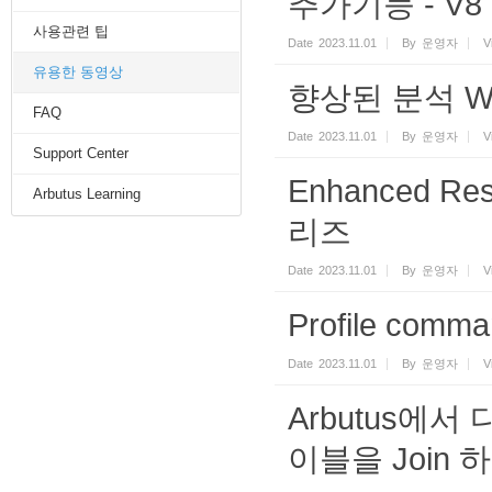
추가기능 - V
사용관련 팁
Date
2023.11.01
By
운영자
V
유용한 동영상
향상된 분석 Wo
FAQ
Date
2023.11.01
By
운영자
V
Support Center
Enhanced R
Arbutus Learning
리즈
Date
2023.11.01
By
운영자
V
Profile co
Date
2023.11.01
By
운영자
V
Arbutus에서
이블을 Join 