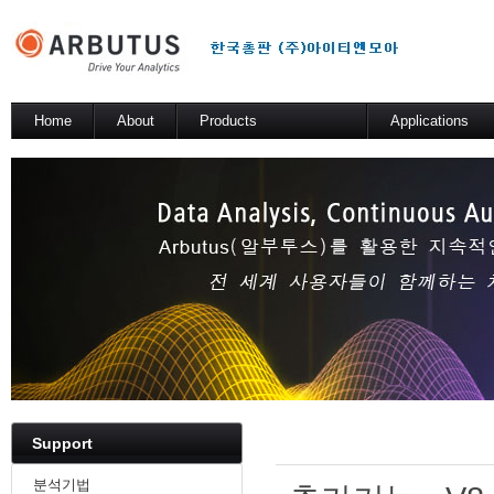
Sketchbook5, 스케치북5
Home
About
Products
Applications
소개
Arbutus Platform
일반 분석 테스트
Arbutus Analyzer
기술적 해법
Arbutus Windows Server
Sketchbook5, 스케치북5
SmartLink for SAP
Results Manager
WebConnect
SmartApps
Arbutus Data Story
Support
분석기법