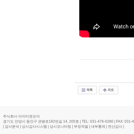
목록
위로
주식회사 아이티엔모아
경기도 안양시 동안구 관평로182번길 14, 205호 | TEL: 031-476-0280 | FAX: 031-476-0
| 감사분석 | 상시감사시스템 | 상시모니터링 | 부정적발 | 내부통제 | 전산감사 |