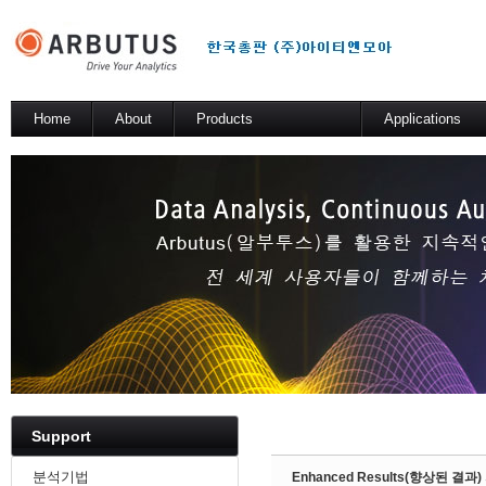
Sketchbook5, 스케치북5
Home
About
Products
Applications
소개
Arbutus Platform
일반 분석 테스트
Arbutus Analyzer
기술적 해법
Arbutus Windows Server
Sketchbook5, 스케치북5
SmartLink for SAP
Results Manager
WebConnect
SmartApps
Arbutus Data Story
Support
분석기법
Enhanced Results(향상된 결과