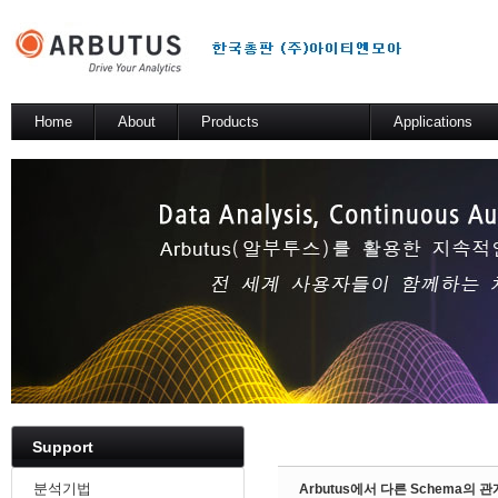
Sketchbook5, 스케치북5
Home
About
Products
Applications
소개
Arbutus Platform
일반 분석 테스트
Arbutus Analyzer
기술적 해법
Arbutus Windows Server
Sketchbook5, 스케치북5
SmartLink for SAP
Results Manager
WebConnect
SmartApps
Arbutus Data Story
Support
분석기법
Arbutus에서 다른 Schema의