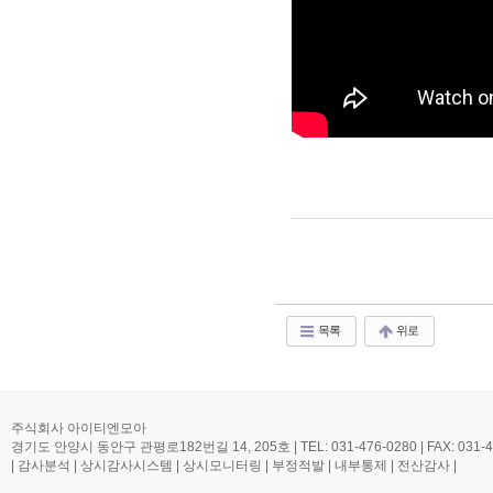
목록
위로
주식회사 아이티엔모아
경기도 안양시 동안구 관평로182번길 14, 205호 | TEL: 031-476-0280 | FAX: 031-476-0
| 감사분석 | 상시감사시스템 | 상시모니터링 | 부정적발 | 내부통제 | 전산감사 |