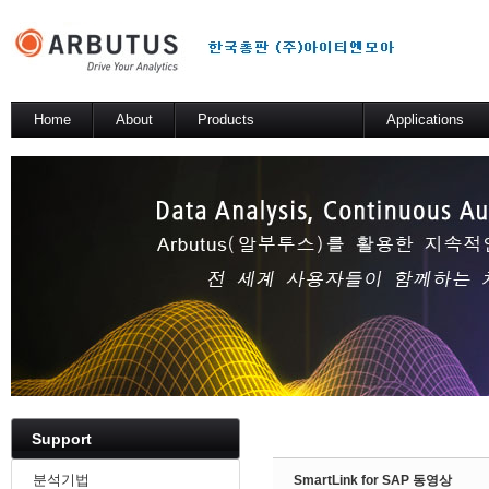
Sketchbook5, 스케치북5
Home
About
Products
Applications
소개
Arbutus Platform
일반 분석 테스트
Arbutus Analyzer
기술적 해법
Arbutus Windows Server
Sketchbook5, 스케치북5
SmartLink for SAP
Results Manager
WebConnect
SmartApps
Arbutus Data Story
Support
분석기법
SmartLink for SAP 동영상