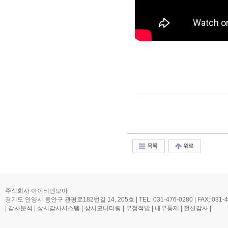
목록
위로
주식회사 아이티엔모아
경기도 안양시 동안구 관평로182번길 14, 205호 | TEL: 031-476-0280 | FAX: 031-476-0
| 감사분석 | 상시감사시스템 | 상시모니터링 | 부정적발 | 내부통제 | 전산감사 |