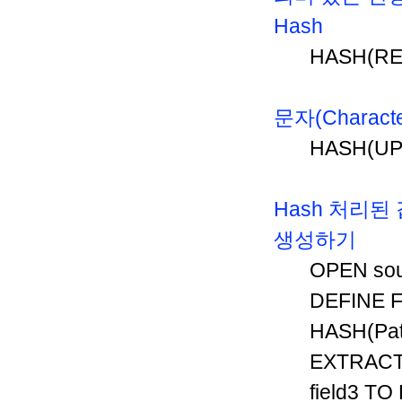
Hash
HASH(REP
문자(Charact
HASH(UPP
Hash 처리된 값
생성하기
OPEN sou
DEFINE 
HASH(Pat
EXTRACT 
field3 TO