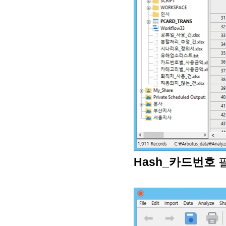
Hash_카드번호
필