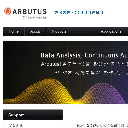
Sketchbook5, 스케치북5
Home
About
Products
Applications
소개
Arbutus Platform
일반 분석 테스트
Arbutus Analyzer
기술적 해법
Arbutus Windows Server
Sketchbook5, 스케치북5
SmartLink for SAP
Results Manager
WebConnect
SmartApps
Arbutus Data Story
Support
분석기법
Hash 함수(Function) 살펴보기