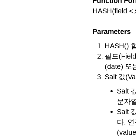
Function Fo
HASH(field <,
Parameters
HASH()
필드(Field
(date) 또
Salt 값(V
Salt 
문자열(
Salt
다. 연
(va