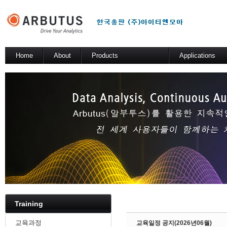
Sketchbook5, 스케치북5
Home
About
Products
Applications
소개
Arbutus Platform
일반 분석 테스트
Arbutus Analyzer
기술적 해법
Arbutus Windows Server
Sketchbook5, 스케치북5
SmartLink for SAP
Results Manager
WebConnect
SmartApps
Arbutus Data Story
Training
교육과정
교육일정 공지(2026년06월)