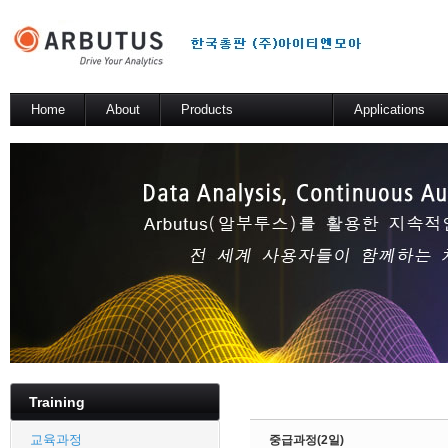
Sketchbook5, 스케치북5
Home
About
Products
Applications
소개
Arbutus Platform
일반 분석 테스트
Arbutus Analyzer
기술적 해법
Arbutus Windows Server
Sketchbook5, 스케치북5
SmartLink for SAP
Results Manager
WebConnect
SmartApps
Arbutus Data Story
Training
교육과정
중급과정(2일)