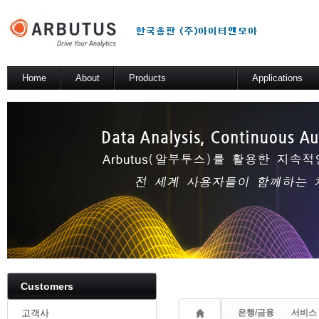
Sketchbook5, 스케치북5
Home
About
Products
Applications
소개
Arbutus Platform
일반 분석 테스트
Arbutus Analyzer
기술적 해법
Arbutus Windows Server
Sketchbook5, 스케치북5
SmartLink for SAP
Results Manager
WebConnect
SmartApps
Arbutus Data Story
Customers
고객사
은행/금융
서비스